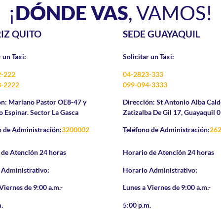
¡
DÓNDE VAS
, VAMOS!
IZ QUITO
SEDE GUAYAQUIL
r un Taxi:
Solicitar un Taxi:
2-222
04-2823-333
3-2222
099-094-3333
ón:
Mariano Pastor OE8-47 y
Dirección:
St Antonio Alba Cal
 Espinar. Sector La Gasca
Zatizalba De Gil 17, Guayaquil
o de Administración:
3200002
Teléfono de Administración:
26
 de Atención 24 horas
Horario de Atención 24 horas
 Administrativo:
Horario Administrativo:
Viernes de 9:00 a.m.-
Lunes a Viernes de 9:00 a.m.-
.
5:00 p.m.