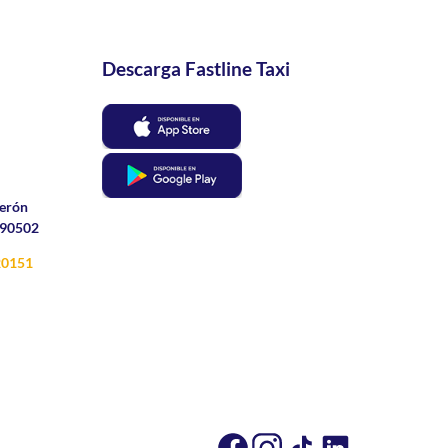
Descarga Fastline Taxi
derón
 090502
20151