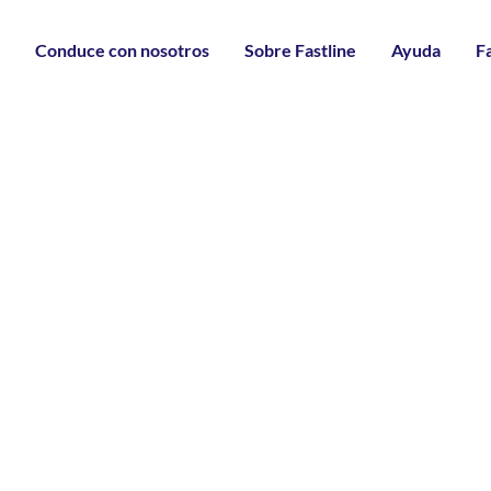
gura para personas y empresas
i
Conduce con nosotros
Sobre Fastline
Ayuda
F