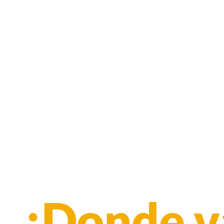
¡Donde v
En Fastlin