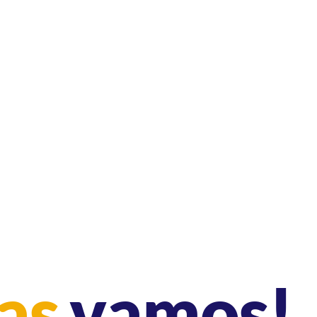
as,
vamos!
e, somos
tu aliado